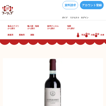
資料請求
アカウント登録
ガイド
リクエスト
ログイン
食品カテゴリ
輸入国・地域
販売チャネル
地図
から探す
から探す
から探す
から探す
家庭用
業務用
酒類
常温
冷蔵
冷凍