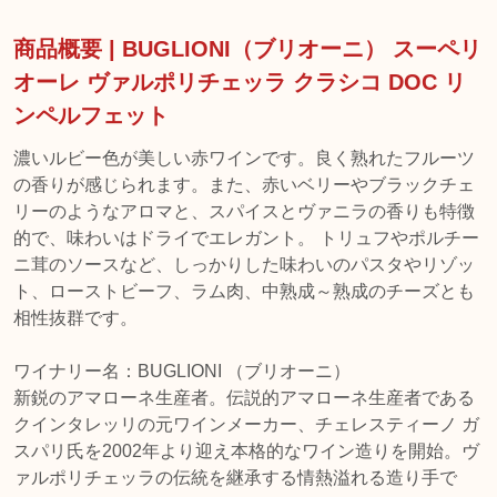
商品概要 | BUGLIONI（ブリオーニ） スーペリ
オーレ ヴァルポリチェッラ クラシコ DOC リ
ンペルフェット
濃いルビー色が美しい赤ワインです。良く熟れたフルーツ
の香りが感じられます。また、赤いベリーやブラックチェ
リーのようなアロマと、スパイスとヴァニラの香りも特徴
的で、味わいはドライでエレガント。 トリュフやポルチー
ニ茸のソースなど、しっかりした味わいのパスタやリゾッ
ト、ローストビーフ、ラム肉、中熟成～熟成のチーズとも
相性抜群です。
ワイナリー名：BUGLIONI （ブリオーニ）
新鋭のアマローネ生産者。伝説的アマローネ生産者である
クインタレッリの元ワインメーカー、チェレスティーノ ガ
スパリ氏を2002年より迎え本格的なワイン造りを開始。ヴ
ァルポリチェッラの伝統を継承する情熱溢れる造り手で