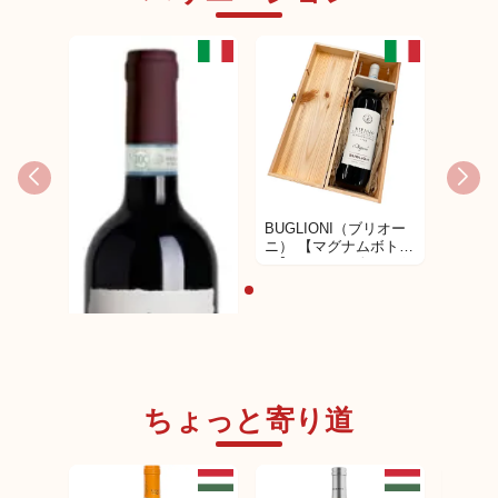
BUGLIONI（ブリオー
ニ） 【マグナムボト
ル】 1500ml ヴァルポ
リチェッラ リパッソ
クラシコ スーペリオー
レ DOC イル ブジャル
ド 2014年
ちょっと寄り道