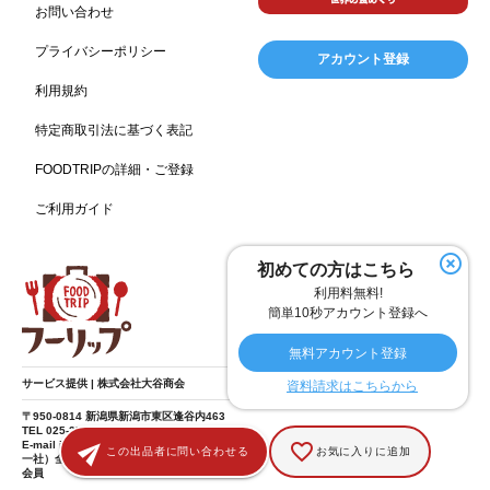
お問い合わせ
温浴施設
エステ
ケータリング
SA/PA
153
149
141
137
スポーツ
スポーツ関連施設
フィットネス
134
130
128
プライバシーポリシー
アカウント登録
ホームセンター
理容・美容
女性
プール
128
127
125
122
利用規約
食材宅配業
バレンタイン
かわいい
122
120
116
特定商取引法に基づく表記
クリスマス
アミューズメント施設
お菓子
115
104
103
FOODTRIPの詳細・ご登録
フルーツ
洋食
夏
アレルゲンフリー
99
98
97
92
ご利用ガイド
家族
バー
ベーカリー
農場・牧場
91
89
87
86
温泉
キッチンカー
春
居酒屋
84
84
82
SDGs
75
75
初めての方はこちら
ファミリーレストラン
スイーツ
環境にやさしい
74
72
70
利用料無料!
こどもの日
給食
アジア・エスニック
ハロウィン
69
67
65
64
簡単10秒アカウント登録へ
和食
サウナ
ダイエット
こども
秋
63
59
58
57
57
無料アカウント登録
テイクアウト・デリバリー
冬
ドライブ
55
53
40
サービス提供 | 株式会社大谷商会
資料請求はこちらから
ヴィーガン
焼肉
グルテンフリー
38
37
36
〒950-0814 新潟県新潟市東区逢谷内463
TEL 025-275-8185
食肉・卵専門商社
男性
ドリンク
イースター
36
34
33
30
E-mail info@food-trip.jp
この出品者に問い合わせる
お気に入りに追加
一社）全国スーパーマーケット協会 賛助
会員
ひな祭り
キャンディ
オイル
カラフル
29
29
26
25