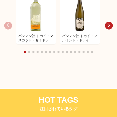
パンノン社 トカイ・マ
パンノン社 トカイ・フ
パンノ
BUGLIONI（ブリオー
スカット・セミドラ
ルミント・ドライ 白
スー5
ニ） リパッソ クラシ
イ 白ワイン
ワイン
デザー
コ スーペリオーレ
DOC イル ブジャルド
HOT TAGS
注目されているタグ