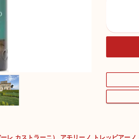
 （ポデーレ カストラーニ） アモリーノ トレッビアーノ