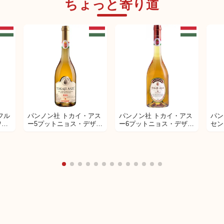
ちょっと寄り道
フル
パンノン社 トカイ・アス
パンノン社 トカイ・アス
パン
I
ワイ
ー5プットニョス・デザー
ー6プットニョス・デザー
セン
ー
トワイン
トワイン
 コ
ジ