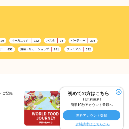
オーガニック
パスタ
パーティー
329
222
35
395
ア
酒屋・リカーショップ
プレミアム
852
841
632
加工食品卸売
ホテル・旅館
レストラン
14
303
285
276
容
テーマパーク
ピクニック
192
176
175
ヘルス関連施設
フードサービス
156
155
SA/PA
153
理容・美容
女性
プール
127
125
122
夏
アレルゲンフリー
家族
98
97
92
91
初めての方はこちら
細・ご登録
利用料無料!
スイーツ
環境にやさしい
こどもの日
74
72
70
69
簡単10秒アカウント登録へ
デリバリー
冬
ドライブ
ヴィーガン
55
53
40
38
無料アカウント登録
オイル
カラフル
酒
26
25
25
資料請求はこちらから
マイルド
フェアトレード
カレー
18
17
16
16