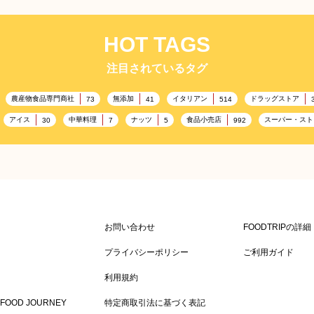
HOT TAGS
注目されているタグ
農産物食品専門商社
無添加
イタリアン
ドラッグストア
73
41
514
アイス
中華料理
ナッツ
食品小売店
スーパー・スト
30
7
5
992
雑貨販売店
リラックス
ヘルシー
コンビニエンスストア
351
323
323
3
通信販売
アウトドア
レジャー施設
ランチ
美
208
198
198
192
ドイツ料理
父の日
海の家
フランス料理
167
164
161
158
157
スポーツ関連施設
フィットネス
ホームセンター
134
130
128
128
マス
アミューズメント施設
お菓子
フルーツ
洋食
115
104
103
99
お問い合わせ
FOODTRIPの詳
キッチンカー
春
居酒屋
ファミリーレストラン
84
82
SDGs
75
75
プライバシーポリシー
ご利用ガイド
サウナ
ダイエット
こども
秋
テイクアウト・
63
59
58
57
57
利用規約
ドリンク
イースター
ひな祭り
キャンディ
34
33
30
29
29
FOOD JOURNEY
特定商取引法に基づく表記
スーパーフード
ラーメン
ワイン
スパイス
洋菓子
23
23
19
18