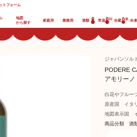
ットフォーム
ル
地図
家庭用
業務用
酒類
常温
冷蔵
冷凍
から探す
ジャパンソル
PODERE
アモリーノ 
白花やフルー
原産国
イタ
地図表示国
イ
商品分類 酒