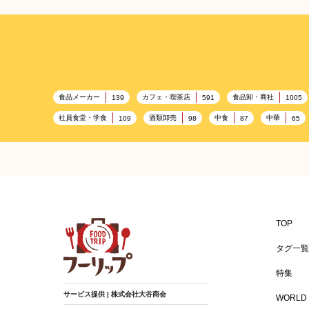
食品メーカー
カフェ・喫茶店
食品卸・商社
139
591
1005
社員食堂・学食
酒類卸売
中食
中華
109
98
87
65
百貨店・デパート
ハイクオリティ
記念日
533
424
417
ギフト
観光地・売店
ブライダル・冠婚葬祭
250
250
245
BBQ施設
母の日
レジャー
キャンプ施設
173
170
167
温浴施設
エステ
ケータリング
スポーツ
149
141
137
食材宅配業
バレンタイン
かわいい
クリス
122
120
116
TOP
バー
ベーカリー
農場・牧場
温泉
89
87
86
84
タグ一覧
給食
アジア・エスニック
ハロウィン
和食
67
65
64
特集
焼肉
グルテンフリー
食肉・卵専門商社
男性
37
36
36
サービス提供 | 株式会社大谷商会
WORLD 
遺伝子組み換え不使用
デザート
ヨーロッパ料理
25
24
24