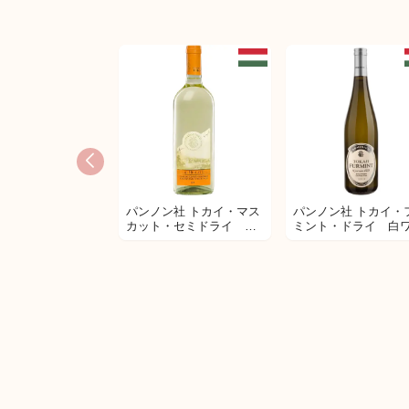
PODERE CASTORANI
パンノン社 トカイ・マス
パンノン社 トカイ・
（ポデーレ カストラー
PODERE CASTORAN
カット・セミドライ 白
ミント・ドライ 白
ニ） 【ハーフボトル】ア
（ポデーレ カストラ
ワイン
ン
モリーノ トレッビアーノ
ニ） ヤルノ ビアンコ
ダブルッツォ DOC
ッリーネ ペスカレー
IGT