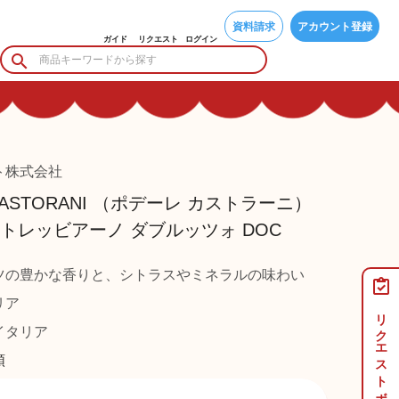
資料請求
アカウント登録
ガイド
リクエスト
ログイン
ト株式会社
 CASTORANI （ポデーレ カストラーニ）
トレッビアーノ ダブルッツォ DOC
ツの豊かな香りと、シトラスやミネラルの味わい
リア
リクエストボード
タリア
類