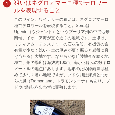
狙いはネグロアマーロ種でテロワー
1
ルを表現すること
このワイン、ワイナリーの狙いは、ネグロアマーロ
種でテロワールを表現すること。Serraは、
Ugento（ウジェント）というプーリア州の中でも最
南端、イオニア海が直ぐ近くの地域です。土壌は、
ミディアム・テクスチャーの石灰岩質、有機質の含
有量が少なく浅い（土の厚みが薄く掘ると岩盤に直
ぐ当たる）大地です。なだらかな丘陵地帯が続く地
域で、畑の場所は海抜約100m、海からほんの数キロ
メートルの地点にあります。地形のため降雨量は極
めて少なく暑い地域ですが、ブドウ畑は海風と北か
らの風（Tramontana、トラモンターナ）もあり、ブ
ドウは酸味を失わずに完熟します。