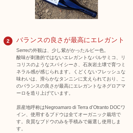
バランスの良さが最高にエレガント
2
Serreの外観は、少し紫がかったルビー色。
酸味が刺激的ではないエレガントなバルサミコ、リ
コリスのようなスパイシーさ、石灰岩土壌で育つミ
ネラル感が感じられます。くどくないフレッシュな
味わいは、滑らかなタンニンに支えられており、こ
のバランスの良さが最高にエレガントなネグロアマ
ーロを造り上げています。
原産地呼称はNegroamaro di Terra d’Otranto DOCワ
イン、使用するブドウは全てオーガニック栽培で
す。良質なブドウのみを手積みで厳選し使用しま
す。