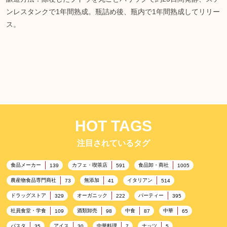
ンレスタンクで1年間熟成。瓶詰め後、瓶内で1年間熟成してリリー
ス。
HOT TAGS
注目されているタグ
食品メーカー
カフェ・喫茶店
食品卸・商社
139
591
1005
農産物食品専門商社
無添加
イタリアン
73
41
514
ドラッグストア
オーガニック
パーティー
329
222
395
社員食堂・学食
酒類卸売
中食
中華
109
98
87
65
パスタ
アイス
中華料理
ナッツ
35
30
7
5