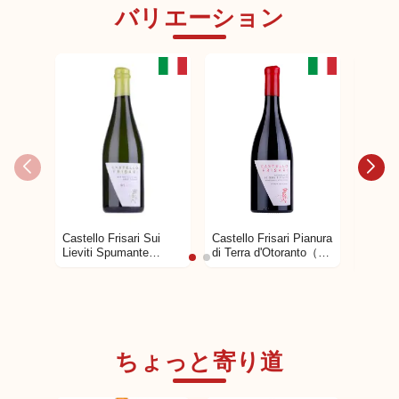
バリエーション
Castello Frisari Pianura
Castello Frisari Sui
Castell
di Terra d'Otoranto（ピ
Lieviti Spumante
Ancest
アヌーラ・ディ・テッ
Metodo Classico Brut
Nat
ラ・ドトラント） ネ
Nature（スイ・リエー
ーレ・
グロアマーロ100%
ヴィティ・スプマン
トナッ
赤ワイン
テ・メトド・クラシ
マーロ
コ・ブリュット・ナチ
パー
ューレ） ネグロアマ
ーロ100% 白スパー
ちょっと寄り道
クリングワイン