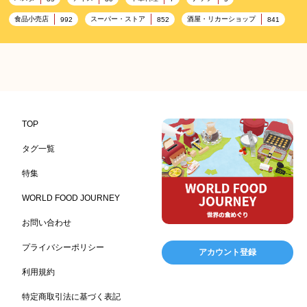
食品小売店
スーパー・ストア
酒屋・リカーショップ
992
852
841
プレミアム
百貨店・デパート
ハイクオリティ
632
533
424
記念日
雑貨販売店
リラックス
ヘルシー
417
351
323
323
コンビニエンスストア
加工食品卸売
ホテル・旅館
314
303
285
レストラン
ギフト
観光地・売店
276
250
250
ブライダル・冠婚葬祭
通信販売
アウトドア
245
208
198
TOP
レジャー施設
ランチ
美容
テーマパーク
198
192
192
176
タグ一覧
ピクニック
BBQ施設
母の日
レジャー
175
173
170
167
特集
キャンプ施設
ドイツ料理
父の日
海の家
167
164
161
158
WORLD FOOD JOURNEY
フランス料理
ヘルス関連施設
フードサービス
157
156
155
お問い合わせ
温浴施設
エステ
ケータリング
SA/PA
153
149
141
137
スポーツ
スポーツ関連施設
フィットネス
134
130
128
プライバシーポリシー
アカウント登録
ホームセンター
理容・美容
女性
プール
128
127
125
122
利用規約
食材宅配業
バレンタイン
かわいい
122
120
116
特定商取引法に基づく表記
クリスマス
アミューズメント施設
お菓子