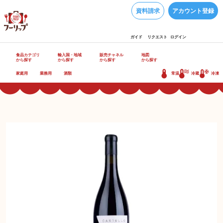
資料請求
アカウント登録
ガイド
リクエスト
ログイン
食品カテゴリ
輸入国・地域
販売チャネル
地図
から探す
から探す
から探す
から探す
家庭用
業務用
酒類
常温
冷蔵
冷凍