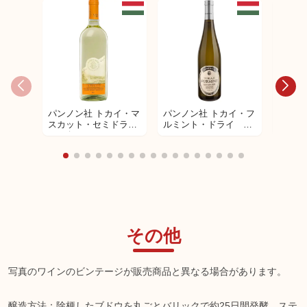
パンノン社 トカイ・マ
パンノン社 トカイ・フ
パンノ
スカット・セミドラ
ルミント・ドライ 白
スー5
イ 白ワイン
ワイン
デザー
その他
写真のワインのビンテージが販売商品と異なる場合があります。
醸造方法：除梗したブドウを丸ごとバリックで約25日間発酵、ステ