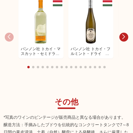
パンノン社 トカイ・マ
パンノン社 トカイ・フ
パンノ
スカット・セミドラ
ルミント・ドライ 白
スー5
イ 白ワイン
ワイン
デザー
その他
*写真のワインのビンテージが販売商品と異なる場合があります。
醸造方法：手摘みしたブドウを伝統的なコンクリートタンクで7～8
日間の果皮浸漬、土着（自然）酵母による発酵後、さらに厳選した