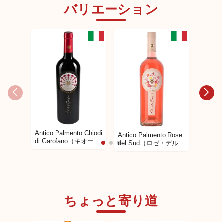
バリエーション
Antico Palmento Chiodi
Antico Palmento Rose
Antico
di Garofano（キオーデ
del Sud（ロゼ・デル・
d'Es
ィ・ディ・ガロファ
スドゥ）プリミティー
スター
ノ）プリミティーヴォ
ヴォ100％ ロゼワイ
ネ、フ
100％ 赤ワイン
ン
イン
ちょっと寄り道