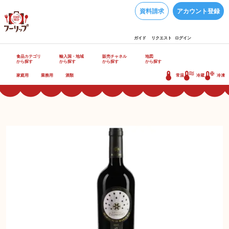
資料請求
アカウント登録
ガイド
リクエスト
ログイン
食品カテゴリ
輸入国・地域
販売チャネル
地図
から探す
から探す
から探す
から探す
家庭用
業務用
酒類
常温
冷蔵
冷凍