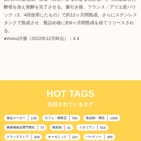
酵母を加え発酵を完了させる。澱引き後、フランス・アリエ産バリ
ック（3、4回使用したもの）で約12ヶ月間熟成。さらにステンレス
タンクで熟成させ、瓶詰め後に約6ヶ月間熟成を経てリリースされ
る。
●Vivino評価（2022年12月時点）：4.4
HOT TAGS
注目されているタグ
食品メーカー
カフェ・喫茶店
食品卸・商社
139
591
1005
農産物食品専門商社
無添加
イタリアン
73
41
514
ドラッグストア
オーガニック
パーティー
329
222
395