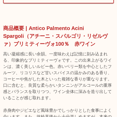
商品概要 | Antico Palmento Acini
Spargoli（アチーニ・スパルゴリ・リゼルヴ
ァ）プリミティーヴォ100％ 赤ワイン
高い凝縮感に長い余韻。一度味わえば記憶に刻み込まれ
る、印象的なプリミティーヴォです。この出来上がるワイ
ンは、濃く美しいルビー色。赤いベリー類を中心としたフ
ルーツ、リコリスなど甘いスパイスの温かみのある香り、
コーヒーや焦がした木といった複雑な香りが重なります。
口に含むと、良質な柔らかいタンニンがアルコールの重厚
感とバランスを取りつつ、ワイン全体に深みを造り出して
いることが感じ取れます。
赤身肉やジビエなど風味豊かでしっかりとした食事によく
合います。また、抜栓直後から十分楽しめますが、本来の