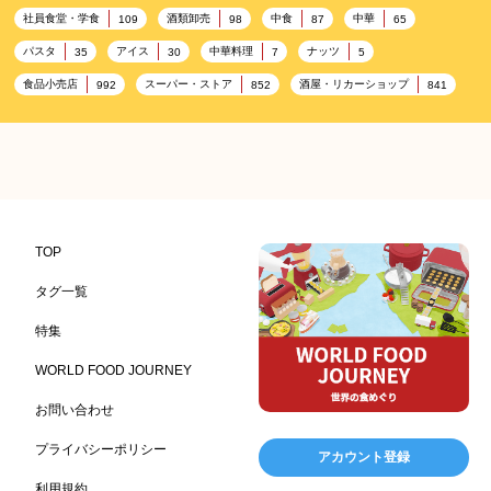
社員食堂・学食
酒類卸売
中食
中華
109
98
87
65
パスタ
アイス
中華料理
ナッツ
35
30
7
5
食品小売店
スーパー・ストア
酒屋・リカーショップ
992
852
841
プレミアム
百貨店・デパート
ハイクオリティ
632
533
424
記念日
雑貨販売店
リラックス
ヘルシー
417
351
323
323
コンビニエンスストア
加工食品卸売
ホテル・旅館
314
303
285
レストラン
ギフト
観光地・売店
276
250
250
ブライダル・冠婚葬祭
通信販売
アウトドア
245
208
198
TOP
レジャー施設
ランチ
美容
テーマパーク
198
192
192
176
タグ一覧
ピクニック
BBQ施設
母の日
レジャー
175
173
170
167
特集
キャンプ施設
ドイツ料理
父の日
海の家
167
164
161
158
WORLD FOOD JOURNEY
フランス料理
ヘルス関連施設
フードサービス
157
156
155
お問い合わせ
温浴施設
エステ
ケータリング
SA/PA
153
149
141
137
スポーツ
スポーツ関連施設
フィットネス
134
130
128
プライバシーポリシー
アカウント登録
ホームセンター
理容・美容
女性
プール
128
127
125
122
利用規約