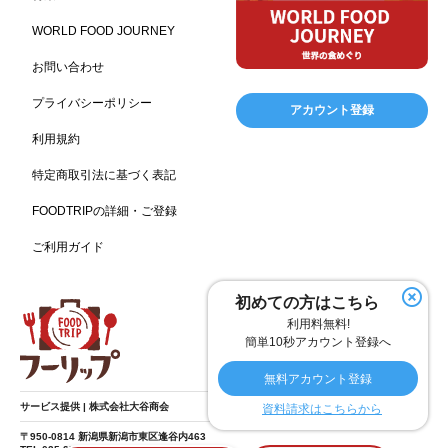
キャンプ施設
ドイツ料理
父の日
海の家
167
164
161
158
WORLD FOOD JOURNEY
フランス料理
ヘルス関連施設
フードサービス
157
156
155
お問い合わせ
温浴施設
エステ
ケータリング
SA/PA
153
149
141
137
スポーツ
スポーツ関連施設
フィットネス
134
130
128
プライバシーポリシー
アカウント登録
ホームセンター
理容・美容
女性
プール
128
127
125
122
利用規約
食材宅配業
バレンタイン
かわいい
122
120
116
特定商取引法に基づく表記
クリスマス
アミューズメント施設
お菓子
115
104
103
FOODTRIPの詳細・ご登録
フルーツ
洋食
夏
アレルゲンフリー
99
98
97
92
ご利用ガイド
家族
バー
ベーカリー
農場・牧場
91
89
87
86
温泉
キッチンカー
春
居酒屋
84
84
82
SDGs
75
75
初めての方はこちら
ファミリーレストラン
スイーツ
環境にやさしい
74
72
70
利用料無料!
こどもの日
給食
アジア・エスニック
ハロウィン
69
67
65
64
簡単10秒アカウント登録へ
和食
サウナ
ダイエット
こども
秋
63
59
58
57
57
無料アカウント登録
テイクアウト・デリバリー
冬
ドライブ
55
53
40
サービス提供 | 株式会社大谷商会
資料請求はこちらから
ヴィーガン
焼肉
グルテンフリー
38
37
36
〒950-0814 新潟県新潟市東区逢谷内463