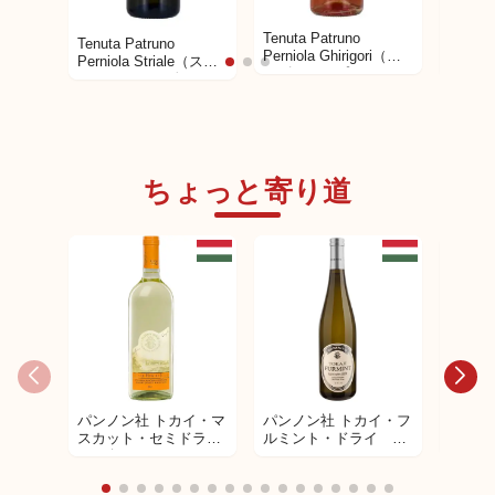
Tenuta Patruno
Tenuta
Tenuta Patruno
Perniola Ghirigori（ギ
Perniol
Perniola Striale（スト
リゴリ） プリミティ
Marz
リアーレ） ヴェルデ
ーヴォ100％ ロゼワ
ガリア
ーカ100% 白ワイン
イン
ーヴォ
ン
ちょっと寄り道
パンノン社 トカイ・マ
パンノン社 トカイ・フ
パンノ
スカット・セミドラ
ルミント・ドライ 白
スー5
イ 白ワイン
ワイン
デザー