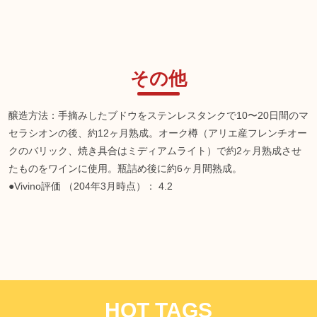
その他
醸造方法：手摘みしたブドウをステンレスタンクで10〜20日間のマ
セラシオンの後、約12ヶ月熟成。オーク樽（アリエ産フレンチオー
クのバリック、焼き具合はミディアムライト）で約2ヶ月熟成させ
たものをワインに使用。瓶詰め後に約6ヶ月間熟成。
●Vivino評価 （204年3月時点）： 4.2
HOT TAGS