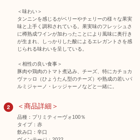
＜味わい＞
タンニンを感じるがベリーやチェリーの様々な果実
味と上手く調和されている。果実味のフレッシュさ
に樽熟成ワインが加わったことにより風味に奥行き
が生まれ、しっかりした酸によるエレガントさを感
じられる味わいを呈している。
＜相性の良い食事＞
豚肉や鶏肉のトマト煮込み、チーズ、特にカチョカ
ヴァッロ（ひょうたん型のチーズ）や熟成の若いパ
＜商品詳細＞
2
品種：プリミティーヴォ100％
タイプ：赤
飲み口：辛口
ヴィンテージ：2022