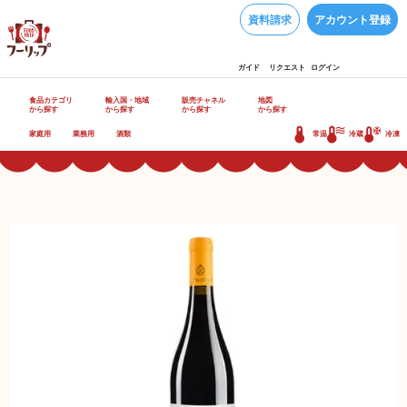
資料請求
アカウント登録
ガイド
リクエスト
ログイン
食品カテゴリ
輸入国・地域
販売チャネル
地図
から探す
から探す
から探す
から探す
家庭用
業務用
酒類
常温
冷蔵
冷凍