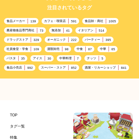
注目されているタグ
食品メーカー
カフェ・喫茶店
食品卸・商社
139
591
1005
農産物食品専門商社
無添加
イタリアン
73
41
514
ドラッグストア
オーガニック
パーティー
329
222
395
社員食堂・学食
酒類卸売
中食
中華
109
98
87
65
パスタ
アイス
中華料理
ナッツ
35
30
7
5
食品小売店
スーパー・ストア
酒屋・リカーショップ
992
852
841
プレミアム
百貨店・デパート
ハイクオリティ
632
533
424
記念日
雑貨販売店
リラックス
ヘルシー
417
351
323
323
コンビニエンスストア
加工食品卸売
ホテル・旅館
314
303
285
レストラン
ギフト
観光地・売店
276
250
250
ブライダル・冠婚葬祭
通信販売
アウトドア
245
208
198
TOP
レジャー施設
ランチ
美容
テーマパーク
198
192
192
176
タグ一覧
ピクニック
BBQ施設
母の日
レジャー
175
173
170
167
特集