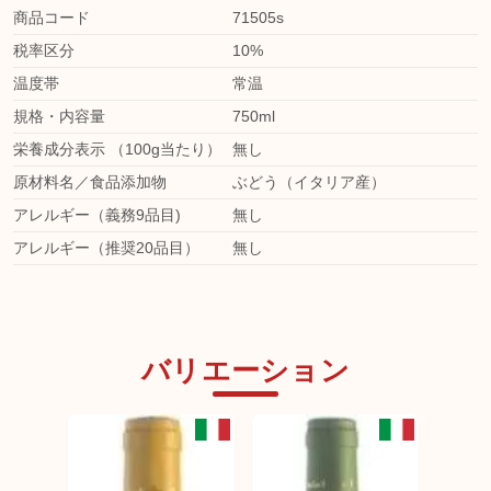
商品コード
71505s
税率区分
10%
温度帯
常温
規格・内容量
750ml
栄養成分表示 （100g当たり）
無し
原材料名／食品添加物
ぶどう（イタリア産）
アレルギー（義務9品目)
無し
アレルギー（推奨20品目）
無し
バリエーション