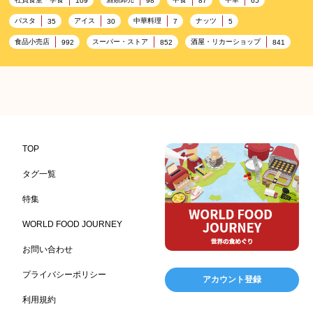
109
98
87
65
パスタ
アイス
中華料理
ナッツ
35
30
7
5
食品小売店
スーパー・ストア
酒屋・リカーショップ
992
852
841
プレミアム
百貨店・デパート
ハイクオリティ
632
533
424
記念日
雑貨販売店
リラックス
ヘルシー
417
351
323
323
コンビニエンスストア
加工食品卸売
ホテル・旅館
314
303
285
レストラン
ギフト
観光地・売店
276
250
250
ブライダル・冠婚葬祭
通信販売
アウトドア
245
208
198
TOP
レジャー施設
ランチ
美容
テーマパーク
198
192
192
176
タグ一覧
ピクニック
BBQ施設
母の日
レジャー
175
173
170
167
特集
キャンプ施設
ドイツ料理
父の日
海の家
167
164
161
158
WORLD FOOD JOURNEY
フランス料理
ヘルス関連施設
フードサービス
157
156
155
お問い合わせ
温浴施設
エステ
ケータリング
SA/PA
153
149
141
137
スポーツ
スポーツ関連施設
フィットネス
134
130
128
プライバシーポリシー
アカウント登録
ホームセンター
理容・美容
女性
プール
128
127
125
122
利用規約