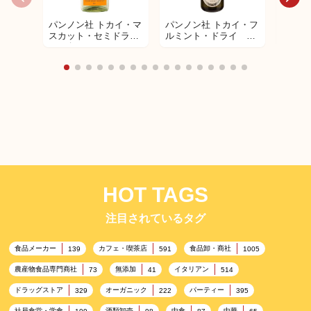
EMILIO BULFON （エ
パンノン社 トカイ・マ
パンノン社 トカイ・フ
パンノ
ミリオ ブルフォン）
スカット・セミドラ
ルミント・ドライ 白
スー5
シャリンIGP
イ 白ワイン
ワイン
デザー
（SCIAGLIN）
EMILIO BULFON （エ
ミリオ ブルフォン）
ブラン ディ サンズァ
ン （BLANC DI
SANZUAN）
HOT TAGS
注目されているタグ
食品メーカー
カフェ・喫茶店
食品卸・商社
139
591
1005
農産物食品専門商社
無添加
イタリアン
73
41
514
ドラッグストア
オーガニック
パーティー
329
222
395
社員食堂・学食
酒類卸売
中食
中華