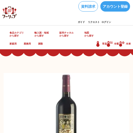
資料請求
アカウント登録
ガイド
リクエスト
ログイン
食品カテゴリ
輸入国・地域
販売チャネル
地図
から探す
から探す
から探す
から探す
家庭用
業務用
酒類
常温
冷蔵
冷凍