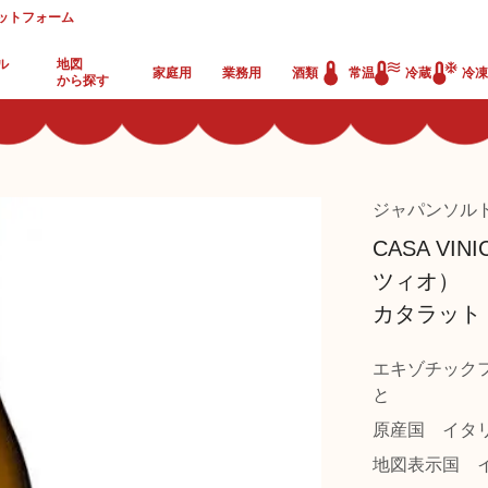
ットフォーム
ル
地図
家庭用
業務用
酒類
常温
冷蔵
冷凍
から探す
ジャパンソル
CASA VI
ツィオ）
カタラット 
エキゾチック
と
原産国
イタ
地図表示国
イ