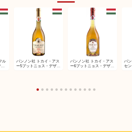
CASA VINICOLA
ニー
FAZIO（カーザ ヴィニー
ン
コラ ファツィオ） アニ
シ
マ ソリス ロッソ
CASA VINICOLA
FAZIO（カーザ ヴィニー
コラ ファツィオ） アエ
フル
パンノン社 トカイ・アス
パンノン社 トカイ・アス
パン
ネアス（AENEAS） シチ
CAS
ワイ
ー5プットニョス・デザー
ー6プットニョス・デザー
セン
リア DOC
FA
トワイン
トワイン
コラ
テリ
チリ