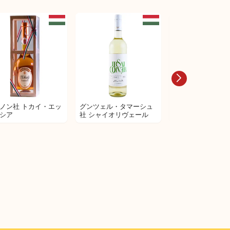
CASA VINICOLA
CASA VINICOLA
FAZIO（カーザ ヴィニー
FAZIO（カーザ 
コラ ファツィオ） 【ハ
コラ ファツィオ） 
ーフボトル】ガバル ネロ
ァンパ（'A VAMP
ダボラ DOC シチリア
375ml
ノン社 トカイ・エッ
グンツェル・タマーシュ
グンツェル・タマ
A VINICOLA
シア
社 シャイオリヴェール
社 モンブラン 20
ZIO（カーザ ヴィニー
 ファツィオ） モン
ーモ カタラット シ
アDOC