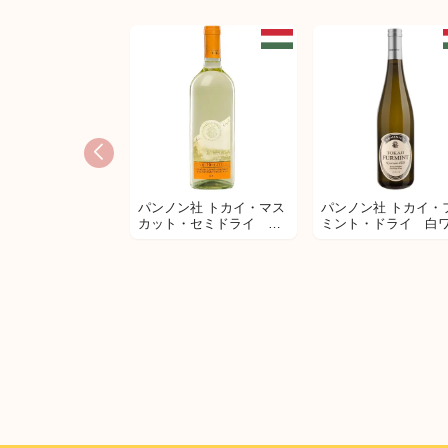
CASA VINICOLA
FAZIO（カーザ ヴィ
コラ ファツィオ） モ
テリーモ ペリコーネ 
チリア DOC
パンノン社 トカイ・マス
パンノン社 トカイ・
CASA VINICOLA
カット・セミドライ 白
ミント・ドライ 白
FAZIO（カーザ ヴィニー
ワイン
ン
コラ ファツィオ） シラ
ー シチリア