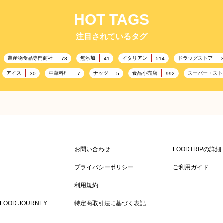
HOT TAGS
注目されているタグ
農産物食品専門商社
無添加
イタリアン
ドラッグストア
73
41
514
アイス
中華料理
ナッツ
食品小売店
スーパー・スト
30
7
5
992
雑貨販売店
リラックス
ヘルシー
コンビニエンスストア
351
323
323
3
通信販売
アウトドア
レジャー施設
ランチ
美
208
198
198
192
ドイツ料理
父の日
海の家
フランス料理
167
164
161
158
157
スポーツ関連施設
フィットネス
ホームセンター
134
130
128
128
マス
アミューズメント施設
お菓子
フルーツ
洋食
115
104
103
99
お問い合わせ
FOODTRIPの詳
キッチンカー
春
居酒屋
ファミリーレストラン
84
82
SDGs
75
75
プライバシーポリシー
ご利用ガイド
サウナ
ダイエット
こども
秋
テイクアウト・
63
59
58
57
57
利用規約
ドリンク
イースター
ひな祭り
キャンディ
34
33
30
29
29
FOOD JOURNEY
特定商取引法に基づく表記
スーパーフード
ラーメン
ワイン
スパイス
洋菓子
23
23
19
18
肉料理
ベジタリアン
チョコ
青果卸売
冷凍食品
14
13
13
13