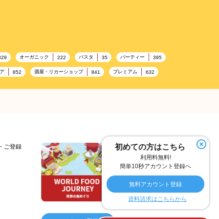
オーガニック
パスタ
パーティー
329
222
35
395
ア
酒屋・リカーショップ
プレミアム
852
841
632
加工食品卸売
ホテル・旅館
レストラン
14
303
285
276
容
テーマパーク
ピクニック
192
176
175
ヘルス関連施設
フードサービス
156
155
SA/PA
153
理容・美容
女性
プール
127
125
122
夏
アレルゲンフリー
家族
98
97
92
91
初めての方はこちら
細・ご登録
利用料無料!
スイーツ
環境にやさしい
こどもの日
74
72
70
69
簡単10秒アカウント登録へ
デリバリー
冬
ドライブ
ヴィーガン
55
53
40
38
無料アカウント登録
オイル
カラフル
酒
26
25
25
資料請求はこちらから
マイルド
フェアトレード
カレー
18
17
16
16
パン
イタリア料理
コスパ
グミ
13
12
11
10
9