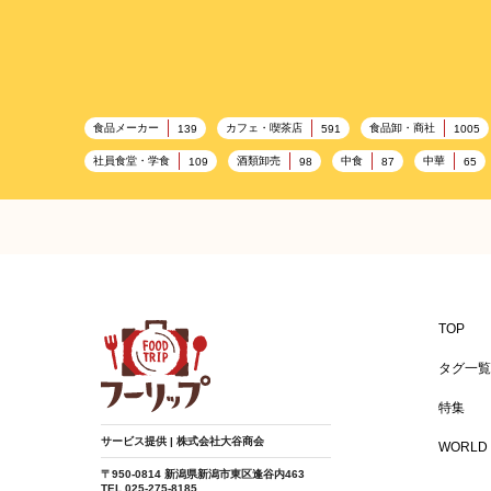
食品メーカー
カフェ・喫茶店
食品卸・商社
139
591
1005
社員食堂・学食
酒類卸売
中食
中華
109
98
87
65
百貨店・デパート
ハイクオリティ
記念日
533
424
417
ギフト
観光地・売店
ブライダル・冠婚葬祭
250
250
245
BBQ施設
母の日
レジャー
キャンプ施設
173
170
167
温浴施設
エステ
ケータリング
スポーツ
149
141
137
食材宅配業
バレンタイン
かわいい
クリス
122
120
116
TOP
バー
ベーカリー
農場・牧場
温泉
89
87
86
84
タグ一覧
給食
アジア・エスニック
ハロウィン
和食
67
65
64
特集
焼肉
グルテンフリー
食肉・卵専門商社
男性
37
36
36
サービス提供 | 株式会社大谷商会
WORLD 
遺伝子組み換え不使用
デザート
ヨーロッパ料理
25
24
24
〒950-0814 新潟県新潟市東区逢谷内463
TEL 025-275-8185
アルコール
学園祭
ディナー
グリル
16
16
15
14